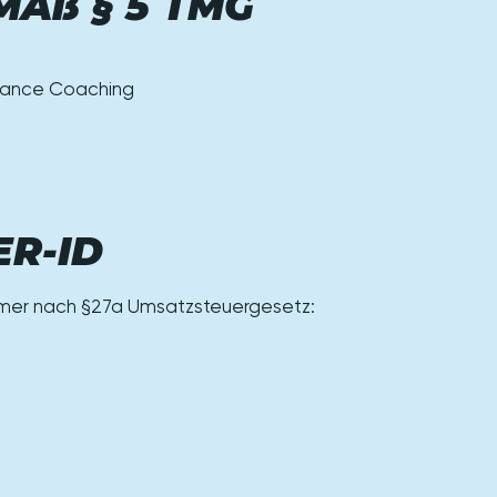
Äß § 5 TMG
rmance Coaching
R-ID
mmer nach §27a Umsatzsteuergesetz: